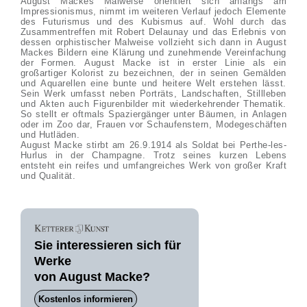
August Mackes Malweise orientiert sich anfangs am
Impressionismus, nimmt im weiteren Verlauf jedoch Elemente
des Futurismus und des Kubismus auf. Wohl durch das
Zusammentreffen mit Robert Delaunay und das Erlebnis von
dessen orphistischer Malweise vollzieht sich dann in August
Mackes Bildern eine Klärung und zunehmende Vereinfachung
der Formen. August Macke ist in erster Linie als ein
großartiger Kolorist zu bezeichnen, der in seinen Gemälden
und Aquarellen eine bunte und heitere Welt erstehen lässt.
Sein Werk umfasst neben Porträts, Landschaften, Stillleben
und Akten auch Figurenbilder mit wiederkehrender Thematik.
So stellt er oftmals Spaziergänger unter Bäumen, in Anlagen
oder im Zoo dar, Frauen vor Schaufenstern, Modegeschäften
und Hutläden.
August Macke stirbt am 26.9.1914 als Soldat bei Perthe-les-
Hurlus in der Champagne. Trotz seines kurzen Lebens
entsteht ein reifes und umfangreiches Werk von großer Kraft
und Qualität.
Sie interessieren sich für
Werke
von August Macke?
Kostenlos informieren