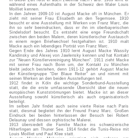
während eines Aufenthalts in der Schweiz den Maler Louis
Moilliet kennen.
In den Jahren 1909-10 ist August Macke oft in München. Er
zieht mit seiner Frau Elisabeth an den Tegernsee. 1910
besucht er eine Ausstellung mit Werken von Franz Marc, die
ihn so sehr beeindrucken, dass er ihn im oberbayerischen
Sindelsdorf besucht. Es entsteht eine enge Freundschaft
zwischen den beiden Malern, deren künstlerischer Austausch
in einem regen Briefwechsel festgehalten ist. 1910 malt
Macke auch ein lebendiges Porträt von Franz Marc.
Gegen Ende des Jahres 1910 lernt August Macke Wassily
Kandinsky und Alexej von Jawlensky kennen und hat Kontakt
zur "Neuen Künstlervereinigung München". 1911 zieht Macke
mit seiner Frau nach Bonn um, der Kontakt zu München
bleibt jedoch bestehen, denn 1911-12 gehört August Macke
der Künstlergruppe "Der Blaue Reiter" an und nimmt mit
seinen Werken an den beiden Ausstellungen teil.
1912 findet in Köln die wichtige Sonderbund-Ausstellung
statt, die die erste umfassende Übersicht über die neuen
europäischen Kunstströmungen bietet. Macke ist an dieser
Ausstellung sowohl künstlerisch als auch organisatorisch
beteiligt.
Im selben Jahr findet auch seine vierte Reise nach Paris
statt, diesmal begleitet ihn der Freund Franz Marc. Großen
Eindruck bei beiden hinterlassen der Besuch bei Robert
Delaunay und dessen orphistische Malerei.
1913 übersiedelt die Familie Macke ins schweizerische
Hilterfingen am Thuner See. 1914 findet die Tunis-Reise mit
Louis Moilliet und Paul Klee statt.